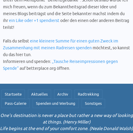
unter dem Menüpunkt "Benefizgedanke". Schon deshalb würde ich
mich freuen, wenn du zum Bekanntheitsgrad dieser Idee und
meines Blogs beiträgst und die Seite bekannter machst indem du
ihr
ein Like oder +1 spendierst
oder den einen oder anderen Beitrag
teilst!
Falls du selbst
eine kleinere Summe für einen guten Zweck im
Zusammenhang mit meinen Radreisen spenden
möchtest, so kannst
du das hier tun.
Informieren und spenden:
„Tausche Reiseimpressionen gegen
Spende“
auf betterplace.org öffnen.
Startseite
Aktuelles
Archiv
Radtrekking
Pass-Galerie
Spenden und Werbung
Sonstiges
One's destination is never a place but rather a new way of looking
at things. (Henry Miller)
Life begins at the end of your comfort zone. (Neale Donald Walsh)