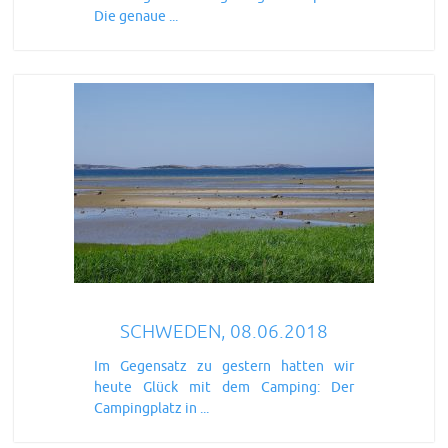
Die genaue ...
SCHWEDEN, 08.06.2018
Im Gegensatz zu gestern hatten wir
heute Glück mit dem Camping: Der
Campingplatz in ...