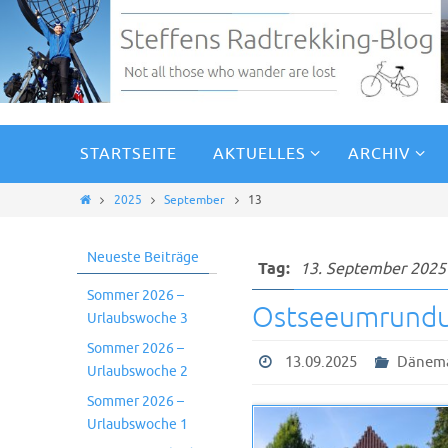
STARTSEITE
AKTUELLES
ARCHIV
2025
September
13
Neueste Beiträge
Tag:
13. September 2025
Sommer 2026 –
Ostseeumrundu
Urlaubswoche 3
Sommer 2026 –
13.09.2025
Dänem
Urlaubswoche 2
Sommer 2026 –
Urlaubswoche 1