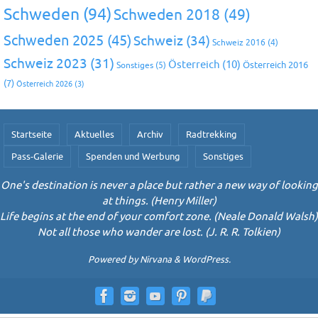
Schweden
(94)
Schweden 2018
(49)
Schweden 2025
(45)
Schweiz
(34)
Schweiz 2016
(4)
Schweiz 2023
(31)
Österreich
(10)
Österreich 2016
Sonstiges
(5)
(7)
Österreich 2026
(3)
Startseite
Aktuelles
Archiv
Radtrekking
Pass-Galerie
Spenden und Werbung
Sonstiges
One's destination is never a place but rather a new way of looking
at things. (Henry Miller)
Life begins at the end of your comfort zone. (Neale Donald Walsh)
Not all those who wander are lost. (J. R. R. Tolkien)
Powered by
Nirvana
&
WordPress.