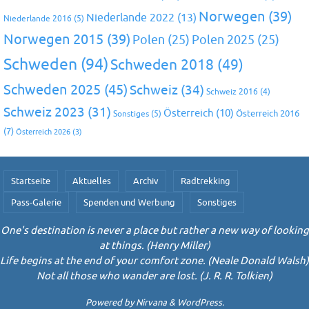
Norwegen
(39)
Niederlande 2022
(13)
Niederlande 2016
(5)
Norwegen 2015
(39)
Polen
(25)
Polen 2025
(25)
Schweden
(94)
Schweden 2018
(49)
Schweden 2025
(45)
Schweiz
(34)
Schweiz 2016
(4)
Schweiz 2023
(31)
Österreich
(10)
Österreich 2016
Sonstiges
(5)
(7)
Österreich 2026
(3)
Startseite
Aktuelles
Archiv
Radtrekking
Pass-Galerie
Spenden und Werbung
Sonstiges
One's destination is never a place but rather a new way of looking
at things. (Henry Miller)
Life begins at the end of your comfort zone. (Neale Donald Walsh)
Not all those who wander are lost. (J. R. R. Tolkien)
Powered by
Nirvana
&
WordPress.