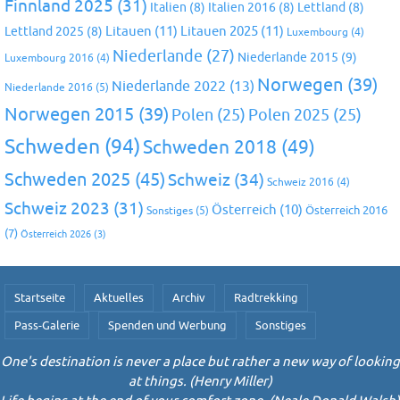
Finnland 2025
(31)
Italien
(8)
Italien 2016
(8)
Lettland
(8)
Litauen
(11)
Litauen 2025
(11)
Lettland 2025
(8)
Luxembourg
(4)
Niederlande
(27)
Niederlande 2015
(9)
Luxembourg 2016
(4)
Norwegen
(39)
Niederlande 2022
(13)
Niederlande 2016
(5)
Norwegen 2015
(39)
Polen
(25)
Polen 2025
(25)
Schweden
(94)
Schweden 2018
(49)
Schweden 2025
(45)
Schweiz
(34)
Schweiz 2016
(4)
Schweiz 2023
(31)
Österreich
(10)
Österreich 2016
Sonstiges
(5)
(7)
Österreich 2026
(3)
Startseite
Aktuelles
Archiv
Radtrekking
Pass-Galerie
Spenden und Werbung
Sonstiges
One's destination is never a place but rather a new way of looking
at things. (Henry Miller)