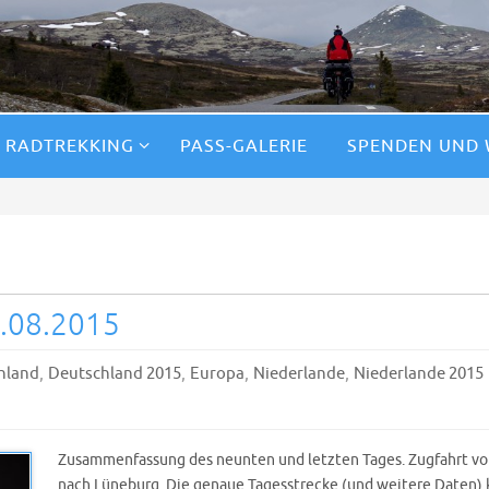
RADTREKKING
PASS-GALERIE
SPENDEN UND
6.08.2015
,
,
,
,
hland
Deutschland 2015
Europa
Niederlande
Niederlande 2015
Zusammenfassung des neunten und letzten Tages. Zugfahrt von
nach Lüneburg. Die genaue Tagesstrecke (und weitere Daten) k