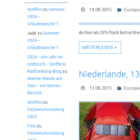
14.08.2015
Europa
Steffen
zu
Sommer
2026 –
Urlaubswoche 1
du hier als GPS-Track betracht
Jade
zu
Sommer
2026 –
WEITERLESEN
Urlaubswoche 1
2026 – ein Jahr im
Umbruch – Steffens
Niederlande, 1
Radtrekking-Blog
zu
Warme Hände auf
Tour – ein kleiner
13.08.2015
Europa
Bericht
Steffen
zu
Ostseeumrundung
2025
Tino
zu
Ostseeumrundung