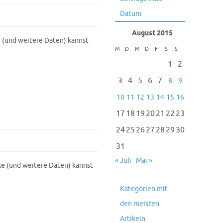
Datum
August 2015
 (und weitere Daten) kannst
M
D
M
D
F
S
S
1
2
3
4
5
6
7
8
9
10
11
12
13
14
15
16
17
18
19
20
21
22
23
24
25
26
27
28
29
30
31
« Juli
Mai »
e (und weitere Daten) kannst
Kategorien mit
den meisten
Artikeln