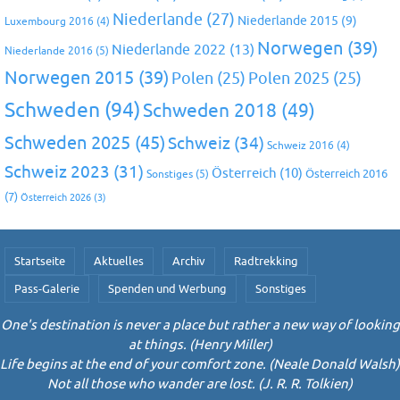
Niederlande
(27)
Niederlande 2015
(9)
Luxembourg 2016
(4)
Norwegen
(39)
Niederlande 2022
(13)
Niederlande 2016
(5)
Norwegen 2015
(39)
Polen
(25)
Polen 2025
(25)
Schweden
(94)
Schweden 2018
(49)
Schweden 2025
(45)
Schweiz
(34)
Schweiz 2016
(4)
Schweiz 2023
(31)
Österreich
(10)
Österreich 2016
Sonstiges
(5)
(7)
Österreich 2026
(3)
Startseite
Aktuelles
Archiv
Radtrekking
Pass-Galerie
Spenden und Werbung
Sonstiges
One's destination is never a place but rather a new way of looking
at things. (Henry Miller)
Life begins at the end of your comfort zone. (Neale Donald Walsh)
Not all those who wander are lost. (J. R. R. Tolkien)