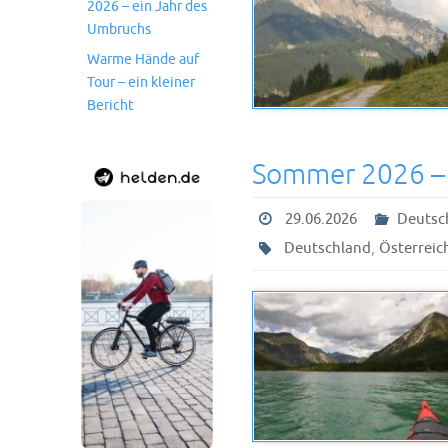
2026 – ein Jahr des
Umbruchs
Warme Hände auf
Tour – ein kleiner
Bericht
Sommer 2026 –
29.06.2026
Deutsc
,
Deutschland
Österreic