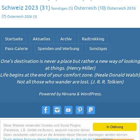
Schweiz 2023
(31)
Österreich
(10)
Österreich 2016
Sonstiges
(5)
(7)
Österreich 2026
(3)
Startseite
Aktuelles
Archiv
Radtrekking
Pass-Galerie
Spenden und Werbung
Sonstiges
One's destination is never a place but rather a new way of looking
at things. (Henry Miller)
Life begins at the end of your comfort zone. (Neale Donald Walsh)
Not all those who wander are lost. (J. R. R. Tolkien)
Powered by
Nirvana
&
WordPress.
Diese Website verwendet Cookies und Social Plugins
In Ordnung
(Facebook, z.B. Gefällt-mir-Button), wodurch manche deiner
Daten verarbeitet oder/und an die Anbieter dieser Dienste übertragen werden können.
Durch weitere Nutzung dieser Website erklärst du dich mit der hier verlinkten