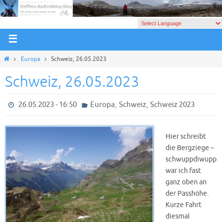
Europa
Schweiz, 26.05.2023
Schweiz, 26.05.2023
,
,
26.05.2023 - 16:50
Europa
Schweiz
Schweiz 2023
Hier schreibt
die Bergziege –
schwuppdiwupp
war ich fast
ganz oben an
der Passhöhe.
Kurze Fahrt
diesmal