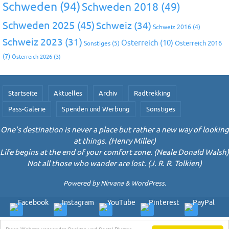
Schweden
(94)
Schweden 2018
(49)
Schweden 2025
(45)
Schweiz
(34)
Schweiz 2016
(4)
Schweiz 2023
(31)
Österreich
(10)
Österreich 2016
Sonstiges
(5)
(7)
Österreich 2026
(3)
Startseite
Aktuelles
Archiv
Radtrekking
Pass-Galerie
Spenden und Werbung
Sonstiges
One's destination is never a place but rather a new way of looking
at things. (Henry Miller)
Life begins at the end of your comfort zone. (Neale Donald Walsh)
Not all those who wander are lost. (J. R. R. Tolkien)
Powered by
Nirvana
&
WordPress.