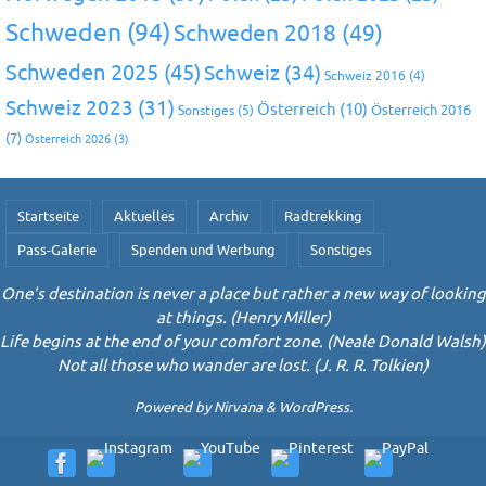
Schweden
(94)
Schweden 2018
(49)
Schweden 2025
(45)
Schweiz
(34)
Schweiz 2016
(4)
Schweiz 2023
(31)
Österreich
(10)
Österreich 2016
Sonstiges
(5)
(7)
Österreich 2026
(3)
Startseite
Aktuelles
Archiv
Radtrekking
Pass-Galerie
Spenden und Werbung
Sonstiges
One's destination is never a place but rather a new way of looking
at things. (Henry Miller)
Life begins at the end of your comfort zone. (Neale Donald Walsh)
Not all those who wander are lost. (J. R. R. Tolkien)
Powered by
Nirvana
&
WordPress.