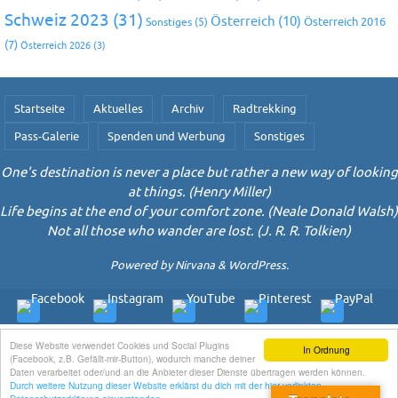
Schweiz 2023
(31)
Österreich
(10)
Österreich 2016
Sonstiges
(5)
(7)
Österreich 2026
(3)
Startseite
Aktuelles
Archiv
Radtrekking
Pass-Galerie
Spenden und Werbung
Sonstiges
One's destination is never a place but rather a new way of looking
at things. (Henry Miller)
Life begins at the end of your comfort zone. (Neale Donald Walsh)
Not all those who wander are lost. (J. R. R. Tolkien)
Powered by
Nirvana
&
WordPress.
Diese Website verwendet Cookies und Social Plugins
In Ordnung
(Facebook, z.B. Gefällt-mir-Button), wodurch manche deiner
Daten verarbeitet oder/und an die Anbieter dieser Dienste übertragen werden können.
Durch weitere Nutzung dieser Website erklärst du dich mit der hier verlinkten