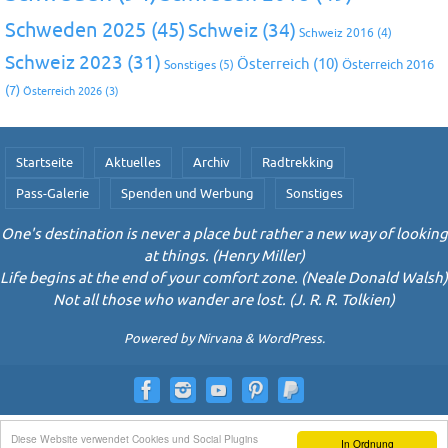
Schweden 2025
(45)
Schweiz
(34)
Schweiz 2016
(4)
Schweiz 2023
(31)
Österreich
(10)
Österreich 2016
Sonstiges
(5)
(7)
Österreich 2026
(3)
Startseite
Aktuelles
Archiv
Radtrekking
Pass-Galerie
Spenden und Werbung
Sonstiges
One's destination is never a place but rather a new way of looking
at things. (Henry Miller)
Life begins at the end of your comfort zone. (Neale Donald Walsh)
Not all those who wander are lost. (J. R. R. Tolkien)
Powered by
Nirvana
&
WordPress.
Diese Website verwendet Cookies und Social Plugins
In Ordnung