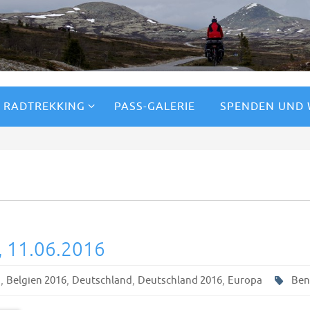
RADTREKKING
PASS-GALERIE
SPENDEN UND
, 11.06.2016
,
,
,
,
n
Belgien 2016
Deutschland
Deutschland 2016
Europa
Ben