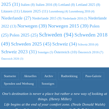
2025
(31)
Italien
(8)
Italien 2016
(8)
Lettland
(8)
Lettland 2025
(8)
Litauen
(11)
Litauen 2025
(11)
Luxembourg
(4)
Luxembourg 2016
(4)
Niederlande
(27)
Niederlande
Niederlande 2015
(9)
Niederlande 2016
(5)
Norwegen
(39)
Norwegen 2015
(39)
Polen
2022
(13)
Schweden
(94)
Schweden 2018
(25)
Polen 2025
(25)
(49)
Schweden 2025
(45)
Schweiz
(34)
Schweiz 2016
(4)
Schweiz 2023
(31)
Österreich
(10)
Österreich 2016
(7)
Sonstiges
(5)
Österreich 2026
(3)
Startseite
Aktuelles
Archiv
Radtrekking
Pass-Galerie
Spenden und Werbung
Sonstiges
One's destination is never a place but rather a new way of looking at
things. (Henry Miller)
Life begins at the end of your comfort zone. (Neale Donald Walsh)