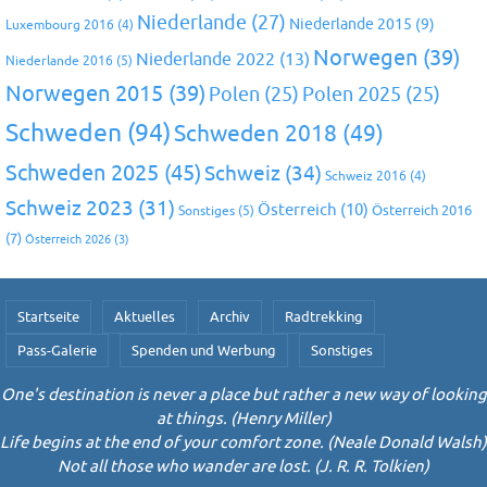
Niederlande
(27)
Niederlande 2015
(9)
Luxembourg 2016
(4)
Norwegen
(39)
Niederlande 2022
(13)
Niederlande 2016
(5)
Norwegen 2015
(39)
Polen
(25)
Polen 2025
(25)
Schweden
(94)
Schweden 2018
(49)
Schweden 2025
(45)
Schweiz
(34)
Schweiz 2016
(4)
Schweiz 2023
(31)
Österreich
(10)
Österreich 2016
Sonstiges
(5)
(7)
Österreich 2026
(3)
Startseite
Aktuelles
Archiv
Radtrekking
Pass-Galerie
Spenden und Werbung
Sonstiges
One's destination is never a place but rather a new way of looking
at things. (Henry Miller)
Life begins at the end of your comfort zone. (Neale Donald Walsh)
Not all those who wander are lost. (J. R. R. Tolkien)