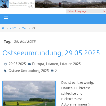
2025
Mai
29
Tag:
29. Mai 2025
Ostseeumrundung, 29.05.2025
,
,
29.05.2025
Europa
Litauen
Litauen 2025
0
Ostsee-Umrundung 2025
Das ist echt zu wenig,
Litauen! Du bietest
schlechte und
rücksichtslose
Autofahrer:innen (im