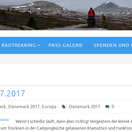
RADTREKKING
PASS-GALERIE
SPENDEN UND
07.2017
,
,
ark
Dänemark 2017
Europa
Dänemark 2017
0
Wenn’s scheiße läuft, dann aber richtig! Vorgestern die klein
 zum Trocknen in der Campingküche gelassenen Klamotten und Funktio