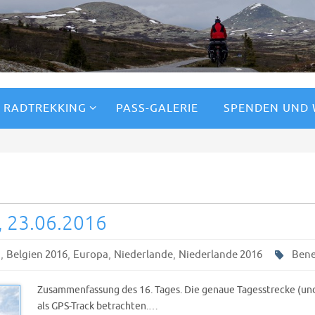
RADTREKKING
PASS-GALERIE
SPENDEN UND
, 23.06.2016
,
,
,
,
n
Belgien 2016
Europa
Niederlande
Niederlande 2016
Bene
Zusammenfassung des 16. Tages. Die genaue Tagesstrecke (und
als GPS-Track betrachten.…