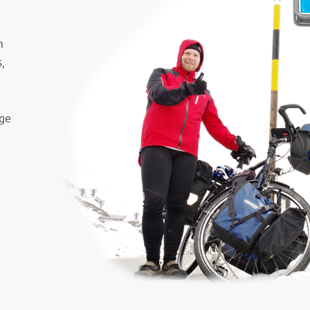
m
s,
ige