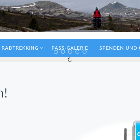
RADTREKKING
PASS-GALERIE
SPENDEN UND
ANKUNFT AM NORDKA
n!
nach Aufbruch in Oslo das ersehnte Ziel endl
- wunderbar!