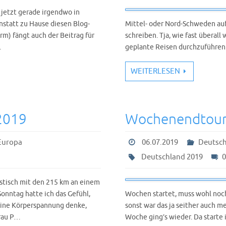
h jetzt gerade irgendwo in
statt zu Hause diesen Blog-
Mittel- oder Nord-Schweden auf
rm) fängt auch der Beitrag für
schreiben. Tja, wie fast überal
…
geplante Reisen durchzuführen.
WEITERLESEN
2019
Wochenendtour 
Europa
06.07.2019
Deutsch
Deutschland 2019
stisch mit den 215 km an einem
nntag hatte ich das Gefühl,
Wochen startet, muss wohl noch
meine Körperspannung denke,
sonst war das ja seither auch m
Frau P…
Woche ging’s wieder. Da starte 