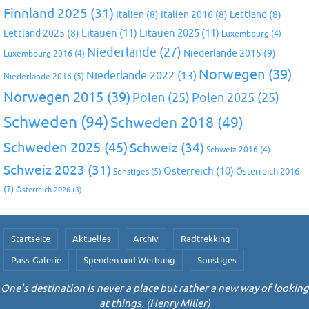
Finnland 2025
(31)
Italien
(8)
Italien 2016
(8)
Lettland
(8)
Litauen
(11)
Litauen 2025
(11)
Lettland 2025
(8)
Luxembourg
(4)
Niederlande
(27)
Niederlande 2015
(9)
Luxembourg 2016
(4)
Norwegen
(39)
Niederlande 2022
(13)
Niederlande 2016
(5)
Norwegen 2015
(39)
Polen
(25)
Polen 2025
(25)
Schweden
(94)
Schweden 2018
(49)
Schweden 2025
(45)
Schweiz
(34)
Schweiz 2016
(4)
Schweiz 2023
(31)
Österreich
(10)
Österreich 2016
Sonstiges
(5)
(7)
Österreich 2026
(3)
Startseite
Aktuelles
Archiv
Radtrekking
Pass-Galerie
Spenden und Werbung
Sonstiges
One's destination is never a place but rather a new way of looking
at things. (Henry Miller)