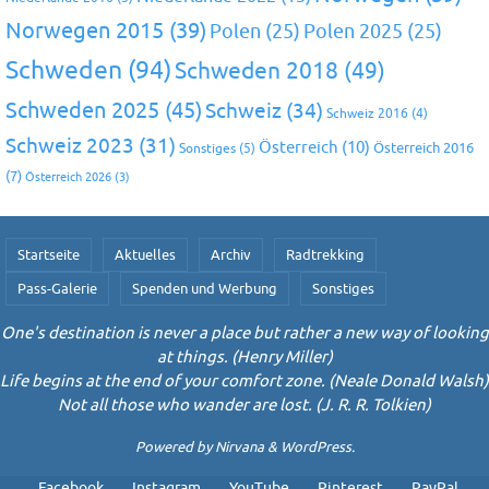
Norwegen 2015
(39)
Polen
(25)
Polen 2025
(25)
Schweden
(94)
Schweden 2018
(49)
Schweden 2025
(45)
Schweiz
(34)
Schweiz 2016
(4)
Schweiz 2023
(31)
Österreich
(10)
Österreich 2016
Sonstiges
(5)
(7)
Österreich 2026
(3)
Startseite
Aktuelles
Archiv
Radtrekking
Pass-Galerie
Spenden und Werbung
Sonstiges
One's destination is never a place but rather a new way of looking
at things. (Henry Miller)
Life begins at the end of your comfort zone. (Neale Donald Walsh)
Not all those who wander are lost. (J. R. R. Tolkien)
Powered by
Nirvana
&
WordPress.