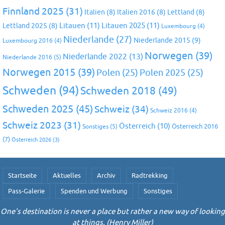
Finnland 2025
(31)
Italien
(8)
Italien 2016
(8)
Lettland
(8)
Litauen
(11)
Litauen 2025
(11)
Lettland 2025
(8)
Luxembourg
(4)
Niederlande
(27)
Niederlande 2015
(9)
Luxembourg 2016
(4)
Norwegen
(39)
Niederlande 2022
(13)
Niederlande 2016
(5)
Norwegen 2015
(39)
Polen
(25)
Polen 2025
(25)
Schweden
(94)
Schweden 2018
(49)
Schweden 2025
(45)
Schweiz
(34)
Schweiz 2016
(4)
Schweiz 2023
(31)
Österreich
(10)
Österreich 2016
Sonstiges
(5)
(7)
Österreich 2026
(3)
Startseite
Aktuelles
Archiv
Radtrekking
Pass-Galerie
Spenden und Werbung
Sonstiges
One's destination is never a place but rather a new way of looking
at things. (Henry Miller)