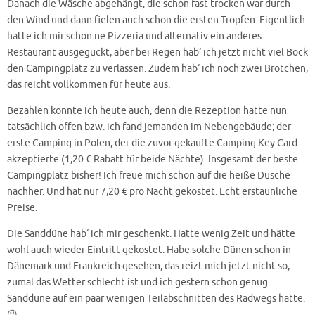
Danach die Wäsche abgehängt, die schon fast trocken war durch
den Wind und dann fielen auch schon die ersten Tropfen. Eigentlich
hatte ich mir schon ne Pizzeria und alternativ ein anderes
Restaurant ausgeguckt, aber bei Regen hab‘ ich jetzt nicht viel Bock
den Campingplatz zu verlassen. Zudem hab‘ ich noch zwei Brötchen,
das reicht vollkommen für heute aus.
Bezahlen konnte ich heute auch, denn die Rezeption hatte nun
tatsächlich offen bzw. ich fand jemanden im Nebengebäude; der
erste Camping in Polen, der die zuvor gekaufte Camping Key Card
akzeptierte (1,20 € Rabatt für beide Nächte). Insgesamt der beste
Campingplatz bisher! Ich freue mich schon auf die heiße Dusche
nachher. Und hat nur 7,20 € pro Nacht gekostet. Echt erstaunliche
Preise.
Die Sanddüne hab‘ ich mir geschenkt. Hatte wenig Zeit und hätte
wohl auch wieder Eintritt gekostet. Habe solche Dünen schon in
Dänemark und Frankreich gesehen, das reizt mich jetzt nicht so,
zumal das Wetter schlecht ist und ich gestern schon genug
Sanddüne auf ein paar wenigen Teilabschnitten des Radwegs hatte.
😉