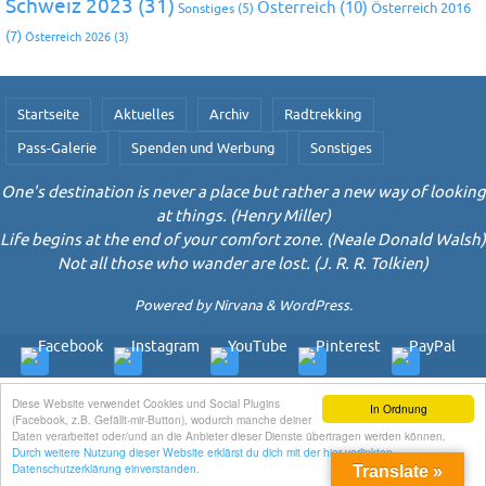
Schweiz 2023
(31)
Österreich
(10)
Österreich 2016
Sonstiges
(5)
(7)
Österreich 2026
(3)
Startseite
Aktuelles
Archiv
Radtrekking
Pass-Galerie
Spenden und Werbung
Sonstiges
One's destination is never a place but rather a new way of looking
at things. (Henry Miller)
Life begins at the end of your comfort zone. (Neale Donald Walsh)
Not all those who wander are lost. (J. R. R. Tolkien)
Powered by
Nirvana
&
WordPress.
Diese Website verwendet Cookies und Social Plugins
In Ordnung
(Facebook, z.B. Gefällt-mir-Button), wodurch manche deiner
Daten verarbeitet oder/und an die Anbieter dieser Dienste übertragen werden können.
Durch weitere Nutzung dieser Website erklärst du dich mit der hier verlinkten
Datenschutzerklärung einverstanden.
Translate »