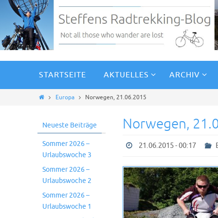
STARTSEITE
AKTUELLES
ARCHIV
Europa
Norwegen, 21.06.2015
Norwegen, 21.
Neueste Beiträge
Sommer 2026 –
21.06.2015 - 00:17
Urlaubswoche 3
Sommer 2026 –
Urlaubswoche 2
Sommer 2026 –
Urlaubswoche 1