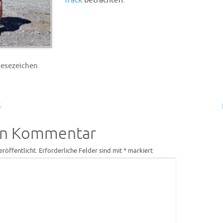
Track
betrachten.
.
Lesezeichen
5
en Kommentar
eröffentlicht.
Erforderliche Felder sind mit
*
markiert