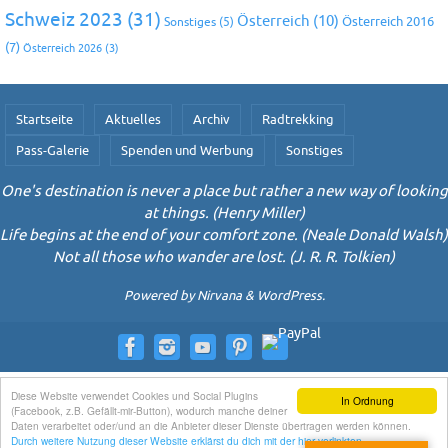
Schweiz 2023
(31)
Österreich
(10)
Österreich 2016
Sonstiges
(5)
(7)
Österreich 2026
(3)
Startseite
Aktuelles
Archiv
Radtrekking
Pass-Galerie
Spenden und Werbung
Sonstiges
One's destination is never a place but rather a new way of looking
at things. (Henry Miller)
Life begins at the end of your comfort zone. (Neale Donald Walsh)
Not all those who wander are lost. (J. R. R. Tolkien)
Powered by
Nirvana
&
WordPress.
Diese Website verwendet Cookies und Social Plugins
In Ordnung
(Facebook, z.B. Gefällt-mir-Button), wodurch manche deiner
Daten verarbeitet oder/und an die Anbieter dieser Dienste übertragen werden können.
Durch weitere Nutzung dieser Website erklärst du dich mit der hier verlinkten