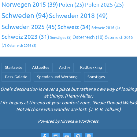
Norwegen 2015
(39)
Polen
(25)
Polen 2025
(25)
Schweden
(94)
Schweden 2018
(49)
Schweden 2025
(45)
Schweiz
(34)
Schweiz 2016
(4)
Schweiz 2023
(31)
Österreich
(10)
Österreich 2016
Sonstiges
(5)
(7)
Österreich 2026
(3)
Startseite
Aktuelles
Archiv
Radtrekking
Pass-Galerie
Spenden und Werbung
Sonstiges
One's destination is never a place but rather a new way of looking
at things. (Henry Miller)
Life begins at the end of your comfort zone. (Neale Donald Walsh)
Not all those who wander are lost. (J. R. R. Tolkien)
Powered by
Nirvana
&
WordPress.