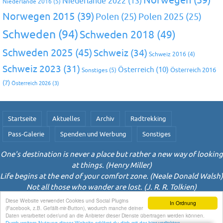
Norwegen
(39)
Niederlande 2022
(13)
Niederlande 2016
(5)
Norwegen 2015
(39)
Polen
(25)
Polen 2025
(25)
Schweden
(94)
Schweden 2018
(49)
Schweden 2025
(45)
Schweiz
(34)
Schweiz 2016
(4)
Schweiz 2023
(31)
Österreich
(10)
Österreich 2016
Sonstiges
(5)
(7)
Österreich 2026
(3)
Startseite
Aktuelles
Archiv
Radtrekking
Pass-Galerie
Spenden und Werbung
Sonstiges
One's destination is never a place but rather a new way of looking
at things. (Henry Miller)
Life begins at the end of your comfort zone. (Neale Donald Walsh)
Not all those who wander are lost. (J. R. R. Tolkien)
Diese Website verwendet Cookies und Social Plugins
In Ordnung
Powered by
Nirvana
&
WordPress.
(Facebook, z.B. Gefällt-mir-Button), wodurch manche deiner
Daten verarbeitet oder/und an die Anbieter dieser Dienste übertragen werden können.
Durch weitere Nutzung dieser Website erklärst du dich mit der hier verlinkten