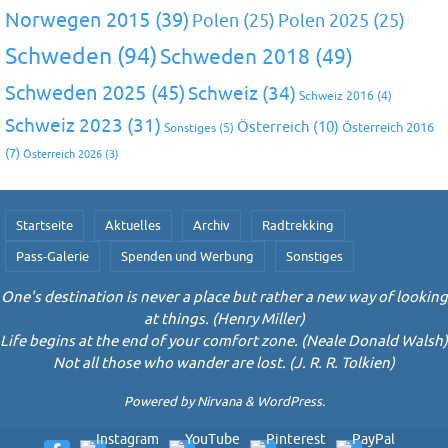
Norwegen 2015
(39)
Polen
(25)
Polen 2025
(25)
Schweden
(94)
Schweden 2018
(49)
Schweden 2025
(45)
Schweiz
(34)
Schweiz 2016
(4)
Schweiz 2023
(31)
Österreich
(10)
Österreich 2016
Sonstiges
(5)
(7)
Österreich 2026
(3)
Startseite
Aktuelles
Archiv
Radtrekking
Pass-Galerie
Spenden und Werbung
Sonstiges
One's destination is never a place but rather a new way of looking
at things. (Henry Miller)
Life begins at the end of your comfort zone. (Neale Donald Walsh)
Not all those who wander are lost. (J. R. R. Tolkien)
Powered by
Nirvana
&
WordPress.