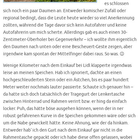
es schlossen
sich noch ein paar Daumen an. Entweder komischer Zufall oder
regional bedingt, dass die Leute heute wieder so viel Anerkennung
zollten, während die Tage davor sich kein Autofahrer und keine
Autofahrerin um mich scherte. Allerdings gab es auch einen 30-
Zentimeter-Überholer bei Gegenverkehr – ich wollte ihm eigentlich
den Daumen nach unten oder eine Bescheuert-Geste zeigen, aber
irgendwie kam spontan der Mittelfinger dabei raus. So was. 😉
Wenige Kilometer nach dem Einkauf bei Lidl klapperte irgendwas
leise an meinen Speichen. Hab ich ignoriert, dachte an einen
hochgeschleuderten Stein oder ein Ästchen, bis es paar hundert
Meter weiter nochmals lauter passierte. Schaute ich genauer hin –
da hatte sich doch tatsächlich der Tragegurt der Lenkertasche
zwischen Hinterrad und Rahmen verirrt bzw. er hing da einfach
locker. Puh, das hätte böse ausgehen können, wenn der in ner
robust gefahrenen Kurve in die Speichen gekommen wäre oder sich
um die Nabe gewickelt hätte. Keine Ahnung, wie der da hinkam.
Entweder hab‘ ich den Gurt nach dem Einkauf gar nicht in die
Rahmentasche gepackt oder ich habe diese offen gelassen, wobei