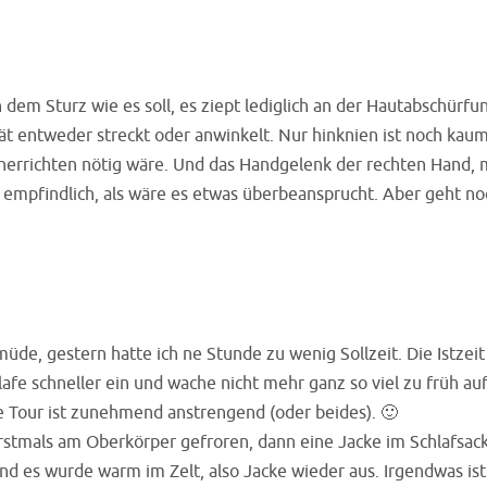
h dem Sturz wie es soll, es ziept lediglich an der Hautabschü
tät entweder streckt oder anwinkelt. Nur hinknien ist noch kau
herrichten nötig wäre. Und das Handgelenk der rechten Hand, 
empfindlich, als wäre es etwas überbeansprucht. Aber geht noch
 müde, gestern hatte ich ne Stunde zu wenig Sollzeit. Die Istzeit 
hlafe schneller ein und wache nicht mehr ganz so viel zu früh a
e Tour ist zunehmend anstrengend (oder beides). 🙂
stmals am Oberkörper gefroren, dann eine Jacke im Schlafsac
nd es wurde warm im Zelt, also Jacke wieder aus. Irgendwas is