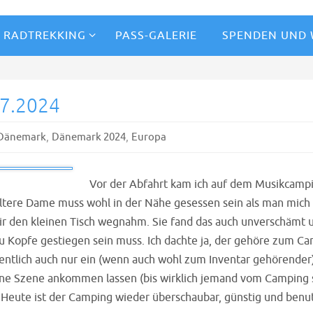
RADTREKKING
PASS-GALERIE
SPENDEN UND
07.2024
,
,
Dänemark
Dänemark 2024
Europa
Vor der Abfahrt kam ich auf dem Musikcampi
ältere Dame muss wohl in der Nähe gesessen sein als man mic
r den kleinen Tisch wegnahm. Sie fand das auch unverschämt u
 Kopfe gestiegen sein muss. Ich dachte ja, der gehöre zum Ca
gentlich auch nur ein (wenn auch wohl zum Inventar gehörender
eine Szene ankommen lassen (bis wirklich jemand vom Camping 
Heute ist der Camping wieder überschaubar, günstig und benut