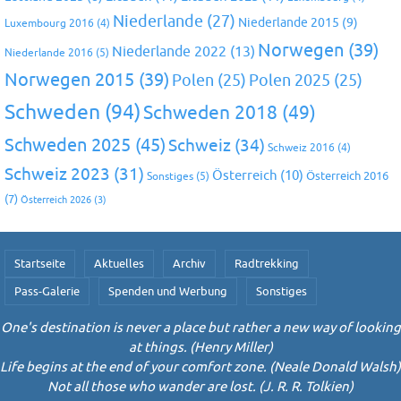
Niederlande
(27)
Niederlande 2015
(9)
Luxembourg 2016
(4)
Norwegen
(39)
Niederlande 2022
(13)
Niederlande 2016
(5)
Norwegen 2015
(39)
Polen
(25)
Polen 2025
(25)
Schweden
(94)
Schweden 2018
(49)
Schweden 2025
(45)
Schweiz
(34)
Schweiz 2016
(4)
Schweiz 2023
(31)
Österreich
(10)
Österreich 2016
Sonstiges
(5)
(7)
Österreich 2026
(3)
Startseite
Aktuelles
Archiv
Radtrekking
Pass-Galerie
Spenden und Werbung
Sonstiges
One's destination is never a place but rather a new way of looking
at things. (Henry Miller)
Life begins at the end of your comfort zone. (Neale Donald Walsh)
Not all those who wander are lost. (J. R. R. Tolkien)