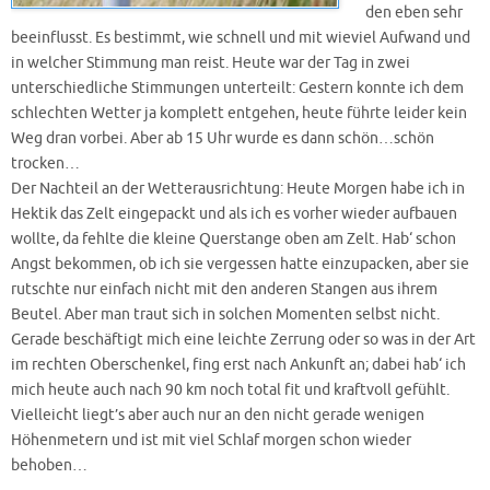
den eben sehr
beeinflusst. Es bestimmt, wie schnell und mit wieviel Aufwand und
in welcher Stimmung man reist. Heute war der Tag in zwei
unterschiedliche Stimmungen unterteilt: Gestern konnte ich dem
schlechten Wetter ja komplett entgehen, heute führte leider kein
Weg dran vorbei. Aber ab 15 Uhr wurde es dann schön…schön
trocken…
Der Nachteil an der Wetterausrichtung: Heute Morgen habe ich in
Hektik das Zelt eingepackt und als ich es vorher wieder aufbauen
wollte, da fehlte die kleine Querstange oben am Zelt. Hab‘ schon
Angst bekommen, ob ich sie vergessen hatte einzupacken, aber sie
rutschte nur einfach nicht mit den anderen Stangen aus ihrem
Beutel. Aber man traut sich in solchen Momenten selbst nicht.
Gerade beschäftigt mich eine leichte Zerrung oder so was in der Art
im rechten Oberschenkel, fing erst nach Ankunft an; dabei hab‘ ich
mich heute auch nach 90 km noch total fit und kraftvoll gefühlt.
Vielleicht liegt’s aber auch nur an den nicht gerade wenigen
Höhenmetern und ist mit viel Schlaf morgen schon wieder
behoben…