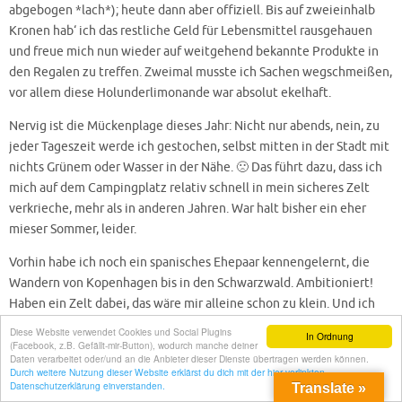
abgebogen *lach*); heute dann aber offiziell. Bis auf zweieinhalb
Kronen hab‘ ich das restliche Geld für Lebensmittel rausgehauen
und freue mich nun wieder auf weitgehend bekannte Produkte in
den Regalen zu treffen. Zweimal musste ich Sachen wegschmeißen,
vor allem diese Holunderlimonande war absolut ekelhaft.
Nervig ist die Mückenplage dieses Jahr: Nicht nur abends, nein, zu
jeder Tageszeit werde ich gestochen, selbst mitten in der Stadt mit
nichts Grünem oder Wasser in der Nähe. 🙁 Das führt dazu, dass ich
mich auf dem Campingplatz relativ schnell in mein sicheres Zelt
verkrieche, mehr als in anderen Jahren. War halt bisher ein eher
mieser Sommer, leider.
Vorhin habe ich noch ein spanisches Ehepaar kennengelernt, die
Wandern von Kopenhagen bis in den Schwarzwald. Ambitioniert!
Haben ein Zelt dabei, das wäre mir alleine schon zu klein. Und ich
residiere hier alleine in meinem Luxus-Zwei-Personen-Zelt. 😉
Diese Website verwendet Cookies und Social Plugins
In Ordnung
Weiß jemand ein Second-Hand-Kleidungsgeschäft in Hamburg? Sie
(Facebook, z.B. Gefällt-mir-Button), wodurch manche deiner
Daten verarbeitet oder/und an die Anbieter dieser Dienste übertragen werden können.
müssten sich noch was Warmes zum Anziehen besorgen (siehe
Durch weitere Nutzung dieser Website erklärst du dich mit der hier verlinkten
Datenschutzerklärung einverstanden.
oben, scheiß Sommer *g*), haben aber wohl kaum Geld übrig…
Translate »