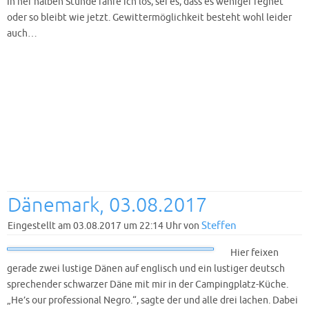
In ner halben Stunde fahre ich los, sei es, dass es weniger regnet
oder so bleibt wie jetzt. Gewittermöglichkeit besteht wohl leider
auch…
Dänemark, 03.08.2017
Steffen
Eingestellt am 03.08.2017 um 22:14 Uhr von
Hier feixen
gerade zwei lustige Dänen auf englisch und ein lustiger deutsch
sprechender schwarzer Däne mit mir in der Campingplatz-Küche.
„He’s our professional Negro.“, sagte der und alle drei lachen. Dabei