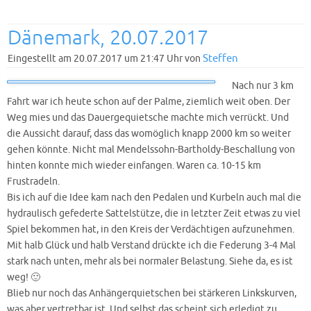
Dänemark, 20.07.2017
Steffen
Eingestellt am 20.07.2017 um 21:47 Uhr von
Nach nur 3 km
Fahrt war ich heute schon auf der Palme, ziemlich weit oben. Der
Weg mies und das Dauergequietsche machte mich verrückt. Und
die Aussicht darauf, dass das womöglich knapp 2000 km so weiter
gehen könnte. Nicht mal Mendelssohn-Bartholdy-Beschallung von
hinten konnte mich wieder einfangen. Waren ca. 10-15 km
Frustradeln.
Bis ich auf die Idee kam nach den Pedalen und Kurbeln auch mal die
hydraulisch gefederte Sattelstütze, die in letzter Zeit etwas zu viel
Spiel bekommen hat, in den Kreis der Verdächtigen aufzunehmen.
Mit halb Glück und halb Verstand drückte ich die Federung 3-4 Mal
stark nach unten, mehr als bei normaler Belastung. Siehe da, es ist
weg! 🙂
Blieb nur noch das Anhängerquietschen bei stärkeren Linkskurven,
was aber vertretbar ist. Und selbst das scheint sich erledigt zu