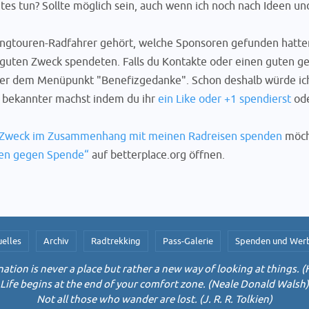
es tun? Sollte möglich sein, auch wenn ich noch nach Ideen und
angtouren-Radfahrer gehört, welche Sponsoren gefunden hatten
n guten Zweck spendeten. Falls du Kontakte oder einen guten g
ter dem Menüpunkt "Benefizgedanke". Schon deshalb würde ic
te bekannter machst indem du ihr
ein Like oder +1 spendierst
ode
n Zweck im Zusammenhang mit meinen Radreisen spenden
möcht
nen gegen Spende“
auf betterplace.org öffnen.
elles
Archiv
Radtrekking
Pass-Galerie
Spenden und Wer
ation is never a place but rather a new way of looking at things. (
Life begins at the end of your comfort zone. (Neale Donald Walsh)
Not all those who wander are lost. (J. R. R. Tolkien)