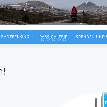
RADTREKKING
PASS-GALERIE
SPENDEN UND
ANKUNFT AM NORDKA
n!
nach Aufbruch in Oslo das ersehnte Ziel endl
- wunderbar!