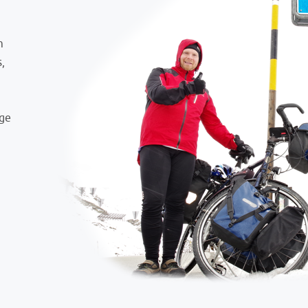
m
s,
ige